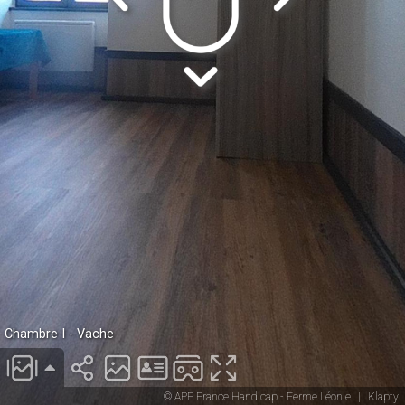
Chambre I - Vache
© APF France Handicap - Ferme Léonie
|
Klapty