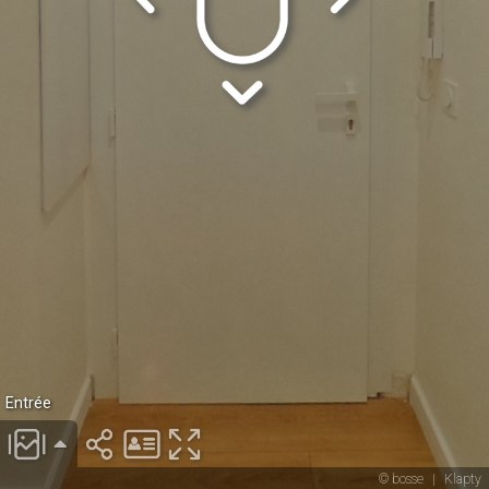
Entrée
© bosse
|
Klapty