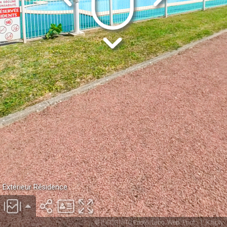
Extérieur Résidence
© INCOGNITO Photo. Labo. Web. Print.
|
Klapty