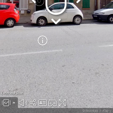
Exterieur Rue
© Rezodiag
|
Klapty