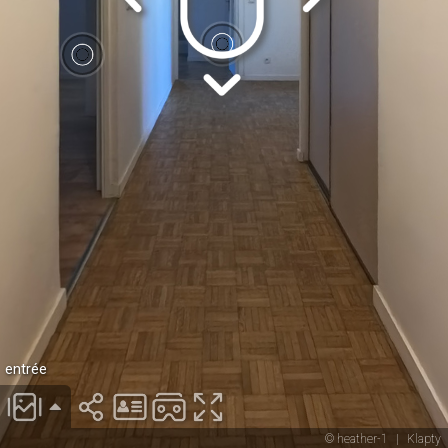
entrée
© heather-1
|
Klapty