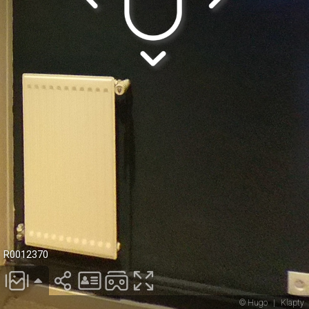
R0012370
© Hugo
|
Klapty