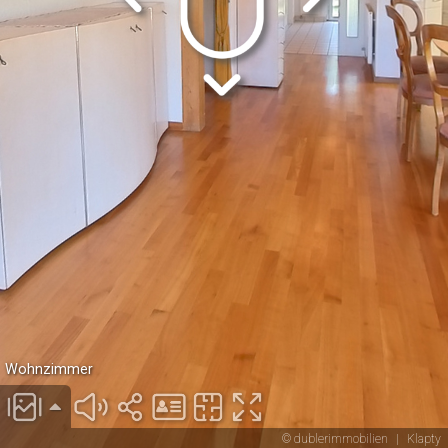
Wohnzimmer
© dublerimmobilien
|
Klapty