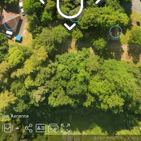
Vue Aerienne
© Manchot360.fr
|
Klapty