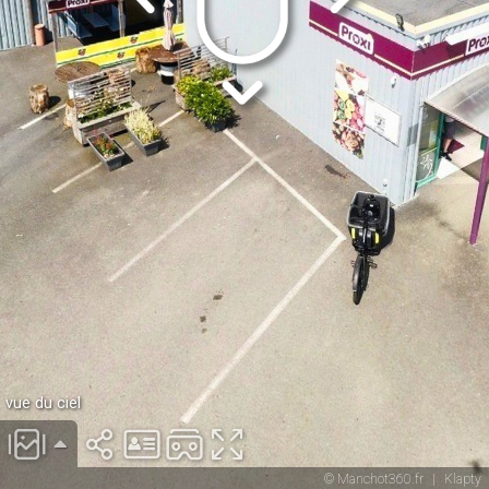
vue du ciel
© Manchot360.fr
|
Klapty