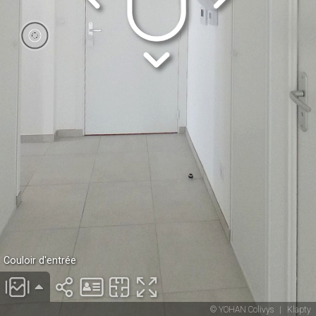
Couloir d'entrée
© YOHAN Colivys
|
Klapty