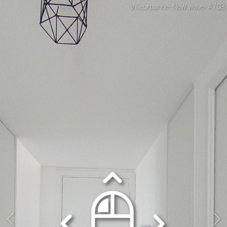
Villeurbanne- New wave- A703