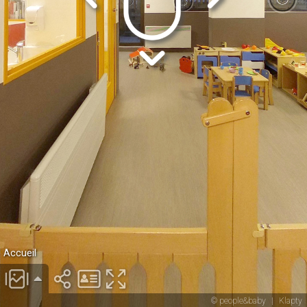
Accueil
© people&baby
|
Klapty