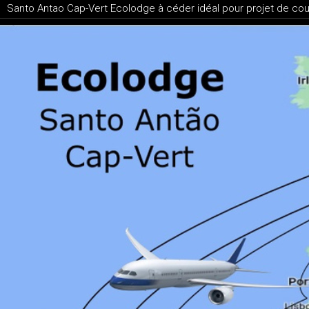
Santo Antao Cap-Vert Ecolodge à céder idéal pour projet de coup