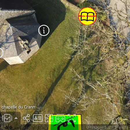
chapelle du Crann
© Kerdrone 2023
|
Klapty